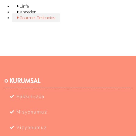
Linfa
Anneden
Gourmet Delicacies
KURUMSAL
Hakkımızda
Misyonumuz
Vizyonumuz