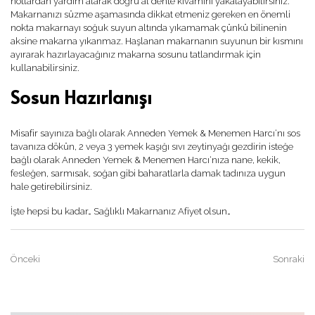
notlardan yardım alarak doğru al dente kıvamını yakalayabilirsiniz.
Makarnanızı süzme aşamasında dikkat etmeniz gereken en önemli
nokta makarnayı soğuk suyun altında yıkamamak çünkü bilinenin
aksine makarna yıkanmaz. Haşlanan makarnanın suyunun bir kısmını
ayırarak hazırlayacağınız makarna sosunu tatlandırmak için
kullanabilirsiniz.
Sosun Hazırlanışı
Misafir sayınıza bağlı olarak Anneden Yemek & Menemen Harcı‘nı sos
tavanıza dökün, 2 veya 3 yemek kaşığı sıvı zeytinyağı gezdirin isteğe
bağlı olarak Anneden Yemek & Menemen Harcı‘nıza nane, kekik,
fesleğen, sarmısak, soğan gibi baharatlarla damak tadınıza uygun
hale getirebilirsiniz.
İşte hepsi bu kadar… Sağlıklı Makarnanız Afiyet olsun…
Önceki
Sonraki