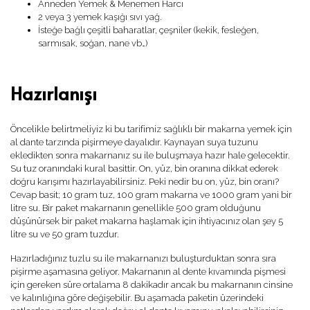
Anneden Yemek & Menemen Harcı
2 veya 3 yemek kaşığı sıvı yağ.
İsteğe bağlı çeşitli baharatlar, çeşniler (kekik, fesleğen,
sarmısak, soğan, nane vb…)
Hazırlanışı
Öncelikle belirtmeliyiz ki bu tarifimiz sağlıklı bir makarna yemek için
al dante tarzında pişirmeye dayalıdır. Kaynayan suya tuzunu
ekledikten sonra makarnanız su ile buluşmaya hazır hale gelecektir.
Su tuz oranındaki kural basittir. On, yüz, bin oranına dikkat ederek
doğru karışımı hazırlayabilirsiniz. Peki nedir bu on, yüz, bin oranı?
Cevap basit; 10 gram tuz, 100 gram makarna ve 1000 gram yani bir
litre su. Bir paket makarnanın genellikle 500 gram olduğunu
düşünürsek bir paket makarna haşlamak için ihtiyacınız olan şey 5
litre su ve 50 gram tuzdur.
Hazırladığınız tuzlu su ile makarnanızı buluşturduktan sonra sıra
pişirme aşamasına geliyor. Makarnanın al dente kıvamında pişmesi
için gereken süre ortalama 8 dakikadır ancak bu makarnanın cinsine
ve kalınlığına göre değişebilir. Bu aşamada paketin üzerindeki