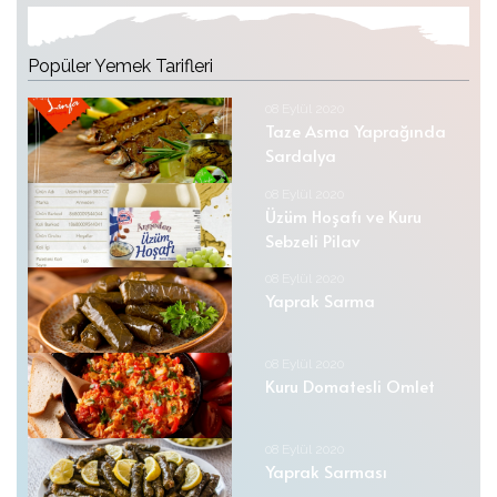
Popüler Yemek Tarifleri
08 Eylül 2020
Taze Asma Yaprağında
Sardalya
08 Eylül 2020
Üzüm Hoşafı ve Kuru
Sebzeli Pilav
08 Eylül 2020
Yaprak Sarma
08 Eylül 2020
Kuru Domatesli Omlet
08 Eylül 2020
Yaprak Sarması