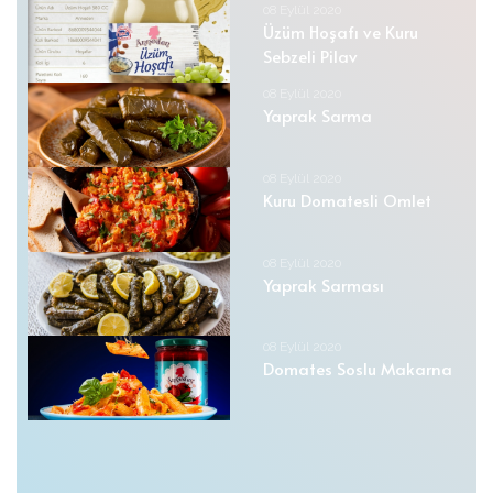
08 Eylül 2020
Üzüm Hoşafı ve Kuru
Sebzeli Pilav
08 Eylül 2020
Yaprak Sarma
08 Eylül 2020
Kuru Domatesli Omlet
08 Eylül 2020
Yaprak Sarması
08 Eylül 2020
Domates Soslu Makarna