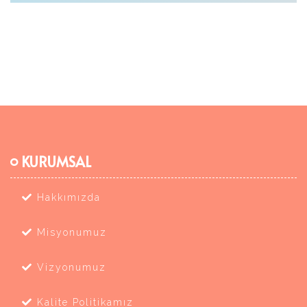
KURUMSAL
Hakkımızda
Misyonumuz
Vizyonumuz
Kalite Politikamız