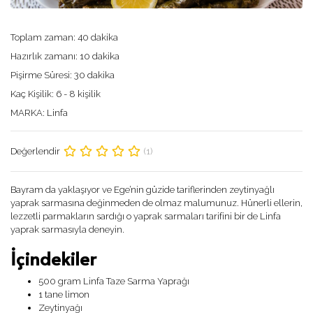
Toplam zaman:
40 dakika
Hazırlık zamanı:
10 dakika
Pişirme Süresi:
30 dakika
Kaç Kişilik:
6 - 8 kişilik
MARKA:
Linfa
(1)
Değerlendir
Bayram da yaklaşıyor ve Ege’nin güzide tariflerinden zeytinyağlı
yaprak sarmasına değinmeden de olmaz malumunuz. Hünerli ellerin,
lezzetli parmakların sardığı o yaprak sarmaları tarifini bir de Linfa
yaprak sarmasıyla deneyin.
İçindekiler
500 gram Linfa Taze Sarma Yaprağı
1 tane limon
Zeytinyağı