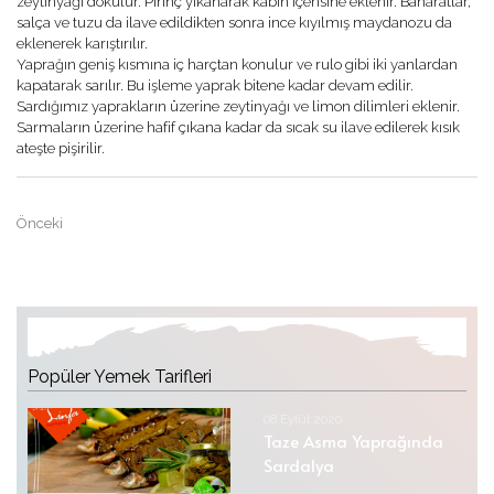
zeytinyağı dökülür. Pirinç yıkanarak kabın içerisine eklenir. Baharatlar,
salça ve tuzu da ilave edildikten sonra ince kıyılmış maydanozu da
eklenerek karıştırılır.
Yaprağın geniş kısmına iç harçtan konulur ve rulo gibi iki yanlardan
kapatarak sarılır. Bu işleme yaprak bitene kadar devam edilir.
Sardığımız yaprakların üzerine zeytinyağı ve limon dilimleri eklenir.
Sarmaların üzerine hafif çıkana kadar da sıcak su ilave edilerek kısık
ateşte pişirilir.
Önceki
Popüler Yemek Tarifleri
08 Eylül 2020
Taze Asma Yaprağında
Sardalya